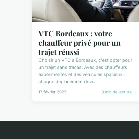
VTC Bordeaux : votre
chauffeur privé pour un
trajet réussi
Choisir un VTC à Bordeaux, c'est opter pour
un trajet sans tracas. Avec des chauffeurs
expérimentés et des véhicules spacieux,
chaque déplacement devi...
17 février 2025
3 min de lecture →