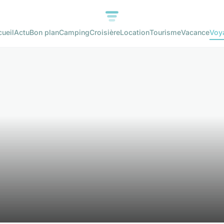
ueil
Actu
Bon plan
Camping
Croisière
Location
Tourisme
Vacance
Voy